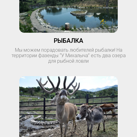
РЫБАЛКА
Мы можем порадовать любителей рыбалки! На
территории фазенды “У Михалыча” есть два озера
для рыбной ловли