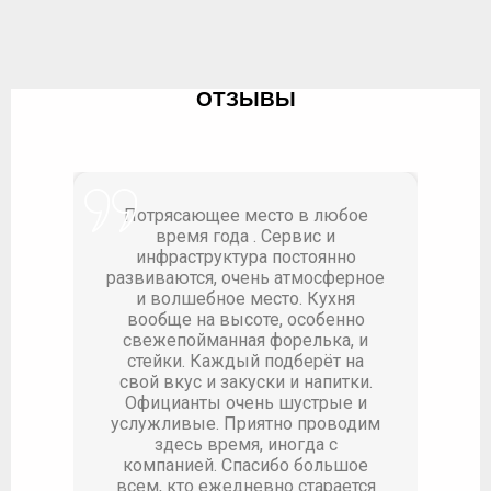
ОТЗЫВЫ
есто в любое
Шикарное место, персоналу
. Сервис и
отдельный респект, молодцы на
а постоянно
любой точке фазенды
нь атмосферное
Кухня очень вкусная, несмотря
есто. Кухня
на большое количество народа,
те, особенно
блюда приносили очень
 форелька, и
оперативно
Классно
 подберёт на
придумали с депозитом на карты,
ски и напитки.
очень удобно.
нь шустрые и
ятно проводим
, иногда с
сибо большое
Mrs. Li
евно старается