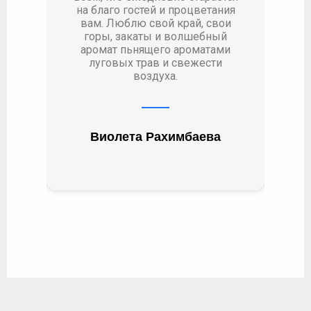
 и процветания
й край, свои
и волшебный
го ароматами
 и свежести
ха.
химбаева​