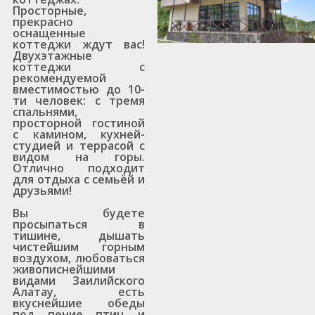
Просторные,
прекрасно
оснащенные
коттеджи ждут вас!
Двухэтажные
коттеджи с
рекомендуемой
вместимостью до 10-
ти человек: с тремя
спальнями,
просторной гостиной
с камином, кухней-
студией и террасой с
видом на горы.
Отлично подходит
для отдыха с семьёй и
друзьями!
Вы будете
просыпаться в
тишине, дышать
чистейшим горным
воздухом, любоваться
живописнейшими
видами Заилийского
Алатау, есть
вкуснейшие обеды
под пение птиц и