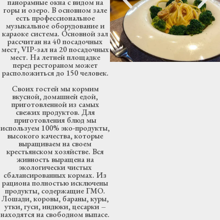
панорамные окна с видом на
горы и озеро. В основном зале
есть профессиональное
музыкальное оборудование и
караоке система. Основной зал
рассчитан на 40 посадочных
мест, VIP-зал на 20 посадочных
мест. На летней площадке
перед рестораном может
расположиться до 150 человек.
Своих гостей мы кормим
вкусной, домашней едой,
приготовленной из самых
свежих продуктов. Для
приготовления блюд мы
используем 100% эко-продукты,
высокого качества, которые
выращиваем на своем
крестьянском хозяйстве. Вся
живность выращена на
экологически чистых
сбалансированных кормах. Из
рациона полностью исключены
продукты, содержащие ГМО.
Лошади, коровы, бараны, куры,
утки, гуси, индюки, цесарки –
находятся на свободном выпасе.