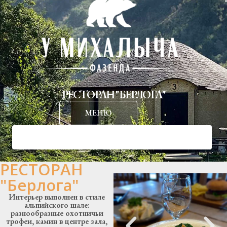
Перейти
к
содержимому
РЕСТОРАН "БЕРЛОГА"
МЕНЮ
РЕСТОРАН
"Берлога"
Интерьер выполнен в стиле
альпийского шале:
разнообразные охотничьи
трофеи, камин в центре зала,