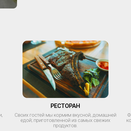
РЕСТОРАН
и,
Своих гостей мы кормим вкусной, домашней
Ф
едой; приготовленной из самых свежих
к
продуктов.