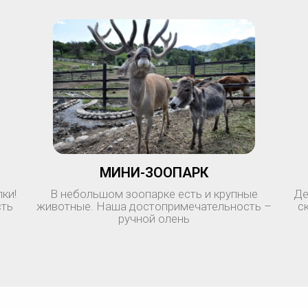
МИНИ-ЗООПАРК
ки!
В небольшом зоопарке есть и крупные
Де
сть
животные. Наша достопримечательность –
с
ручной олень