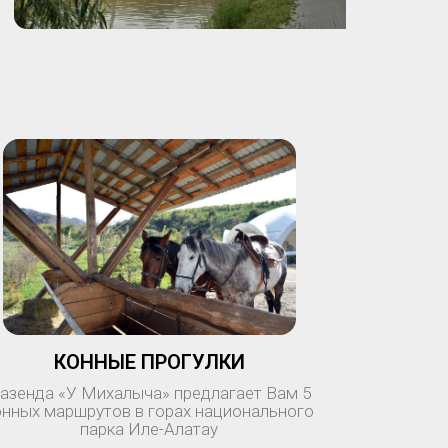
КОННЫЕ ПРОГУЛКИ
азенда «У Михалыча» предлагает Вам 5
онных маршрутов в горах национального
парка Иле-Алатау