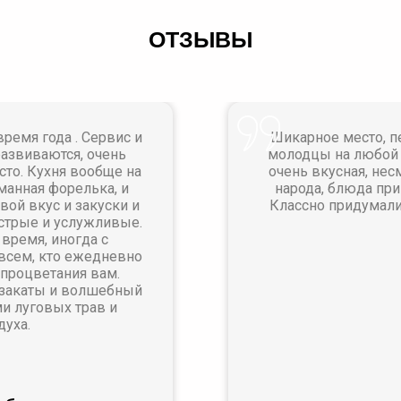
ОТЗЫВЫ
ремя года . Сервис и
Шикарное место, п
развиваются, очень
молодцы на любой
то. Кухня вообще на
очень вкусная, нес
манная форелька, и
народа, блюда пр
вой вкус и закуски и
Классно придумали 
стрые и услужливые.
время, иногда с
всем, кто ежедневно
и процветания вам.
 закаты и волшебный
и луговых трав и
духа.