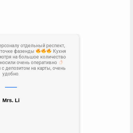
ерсоналу отдельный респект,
Хочу по
 точке фазенды
Кухня
многих мес
мотря на большое количество
заканчи
иносили очень оперативно
фазенду. 
с депозитом на карты, очень
созвона с
удобно.
днем на д
длилось б
благодар
консуль
локация (г
Mrs. Li
из 10 (оче
Сакская
любимый г