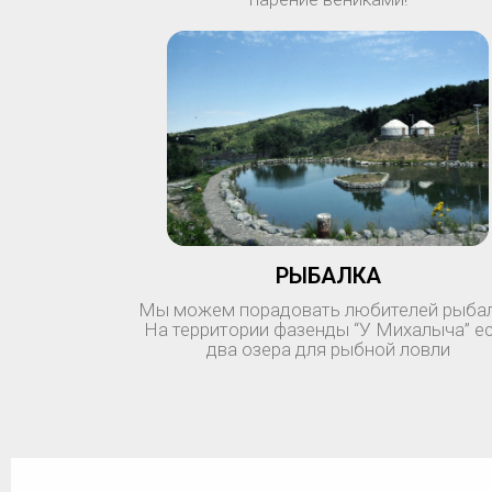
РЫБАЛКА
Мы можем порадовать любителей рыбал
На территории фазенды “У Михалыча” е
два озера для рыбной ловли