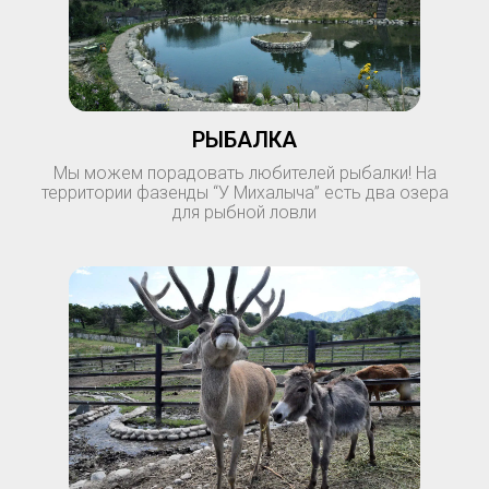
РЫБАЛКА
Мы можем порадовать любителей рыбалки! На
территории фазенды “У Михалыча” есть два озера
для рыбной ловли