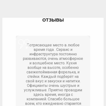
ОТЗЫВЫ
но
Потрясающее место в любое
время года . Сервис и
от
инфраструктура постоянно
л
развиваются, очень атмосферное
Ку
и волшебное место. Кухня
на
вообще на высоте, особенно
свежепойманная форелька, и
стейки. Каждый подберёт на
при
свой вкус и закуски и напитки.
Официанты очень шустрые и
услужливые. Приятно проводим
здесь время, иногда с
компанией. Спасибо большое
всем, кто ежедневно старается