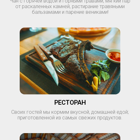
Чан с горячей водой и горными травами, мягкий пар
от раскаленных камней, растирание травяными
бальзамами и парение вениками!
РЕСТОРАН
Своих гостей мы кормим вкусной, домашней едой;
приготовленной из самых свежих продуктов.