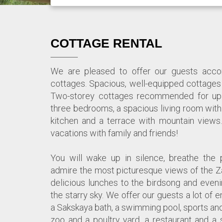
COTTAGE RENTAL
We are pleased to offer our guests acc
cottages. Spacious, well-equipped cottages 
Two-storey cottages recommended for up 
three bedrooms, a spacious living room with 
kitchen and a terrace with mountain views.
vacations with family and friends!
You will wake up in silence, breathe the p
admire the most picturesque views of the Zai
delicious lunches to the birdsong and even
the starry sky. We offer our guests a lot of e
a Sakskaya bath, a swimming pool, sports and
zoo and a poultry yard, a restaurant and a