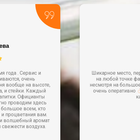
Mrs. Li
персоналу отдельный респект, молодцы
 фазенды
Кухня очень вкусная,
ме
ое количество народа, блюда приносили
о
Классно придумали с депозитом на
карты, очень удобно.
К