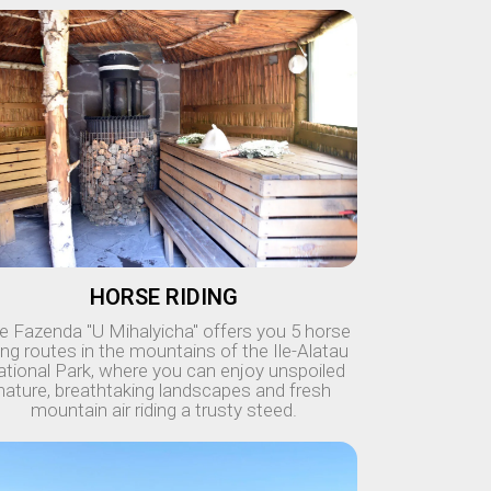
HORSE RIDING
e Fazenda "U Mihalyicha" offers you 5 horse
ding routes in the mountains of the Ile-Alatau
tional Park, where you can enjoy unspoiled
nature, breathtaking landscapes and fresh
mountain air riding a trusty steed.