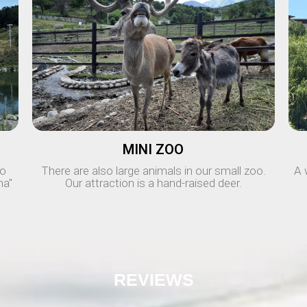
MINI ZOO
wo
There are also large animals in our small zoo.
A 
ha"
Our attraction is a hand-raised deer.
REVIEWS