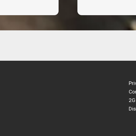
Pri
Con
2G
Di