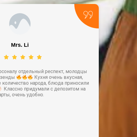
​Wireshark Nmap
Хочу поделиться своим мнением, побывал во многих
стах с красивым видом и на этом история заканчивалась.
Коллега подсказала, посетить фазенду. Честно, был
удивлен. Начиная с момента созвона с менеджером, и
заканчивая последним днем на данной локации. Само
онсультирование длилось больше 20 минут
. Менеджер
- Айдана, благодарю вас за терпение и очень грамотное
консультирование
Пройдусь по пунктам 1 - локация
(горы, чистый воздух, прудик) 2 - кухня 10 из 10 (очень
вкусно и сытно) 3 - сервис вышка 4 - Сакская баня это
нечто Спасибо Фазенде, ваш любимый гость Амир
Любитель Сакской бани