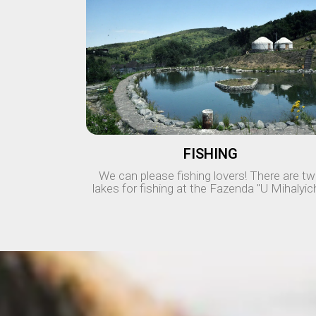
FISHING
We can please fishing lovers! There are t
lakes for fishing at the Fazenda "U Mihalyic