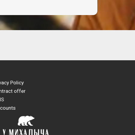
vacy Policy
tract offer
IS
scounts