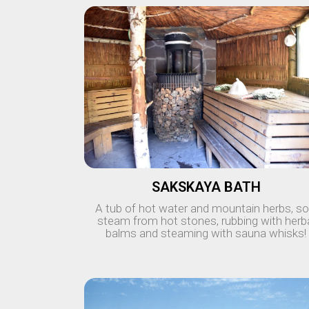
SAKSKAYA BATH
A tub of hot water and mountain herbs, so
steam from hot stones, rubbing with herb
balms and steaming with sauna whisks!