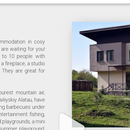
ommodation in cosy
are waiting for you!
to 10 people: with
a fireplace, a studio
 They are great for
urest mountain air,
liyskiy Alatau, have
ing barbecues under
ntertainment: fishing,
 playgrounds, a mini
 summer playground,