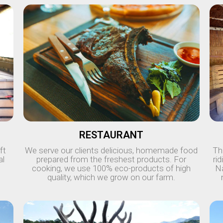
RESTAURANT
ft
We serve our clients delicious, homemade food
Th
al
prepared from the freshest products. For
ri
cooking, we use 100% eco-products of high
Na
quality, which we grow on our farm.