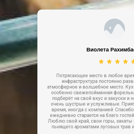
Виолета Рахимбае
от
Потрясающее место в любое время
инфраструктура постоянно разв
атмосферное и волшебное место. Кух
особенно свежепойманная форелька
подберёт на свой вкус и закуски и 
очень шустрые и услужливые. Прия
время, иногда с компанией. Спасибо
ежедневно старается на благо гостей
Люблю свой край, свои горы, закаты
пьнящего ароматами луговых трав и