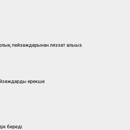
рлық пейзаждарынан ляззат алыңыз.
пейзаждардың ерекше
ік береді.