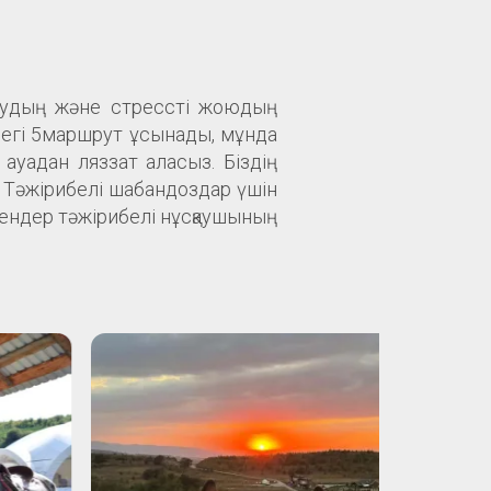
артудың және стрессті жоюдың
ндегі 5маршрут ұсынады, мұнда
ауадан ляззат аласыз. Біздің
з. Тәжірибелі шабандоздар үшін
руендер тәжірибелі нұсқаушының