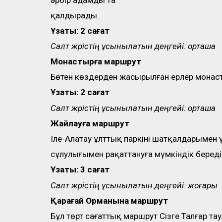
әрбір адамды таң
қалдырады.
Ұзақтық: 2 сағат
Салт жүрістің ұсынылатын деңгейі: орташа
Монастыр
ға м
аршрут
Бөтен көздерден жасырылған ерлер монаст
Ұзақтық: 2 сағат
Салт жүрістің ұсынылатын деңгейі: орташа
Жайл
а
у
ға
ма
ршрут
Іле-Алатау ұлттық паркінің шатқалдарымен
сұлулығымен рақаттануға мүмкіндік береді
Ұзақтық: 3 сағат
Салт жүрістің ұсынылатын деңгейі: жоғары
Қарағай Орманына м
аршрут
Бұл төрт сағаттық маршрут Сізге Талғар та