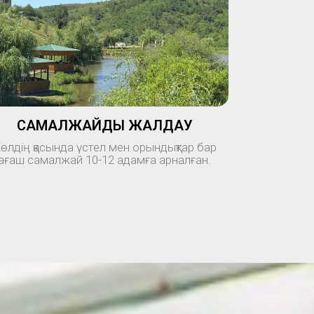
САМАЛЖАЙДЫ ЖАЛДАУ
өлдің қасында үстел мен орындықтар бар
ағаш самалжай 10-12 адамға арналған.