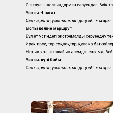
Сіз таулы шалғындармен серуендеп, биік та
Ұзақтық: 4 сағат
Салт жүрістің ұсынылатын деңгейі: жоғары
Ыстық көліне м
аршрут
Бұл ат үстіндегі экстремалды серуендеу т
Ирек-ирек, тар соқпақтар, құлама беткейлер
Ыстық көлінің ғажайып әсемдігі ешкімді б
Ұзақтық: күні бойы
Салт жүрістің ұсынылатын деңгейі: жоғары