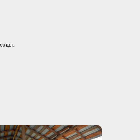
асады.