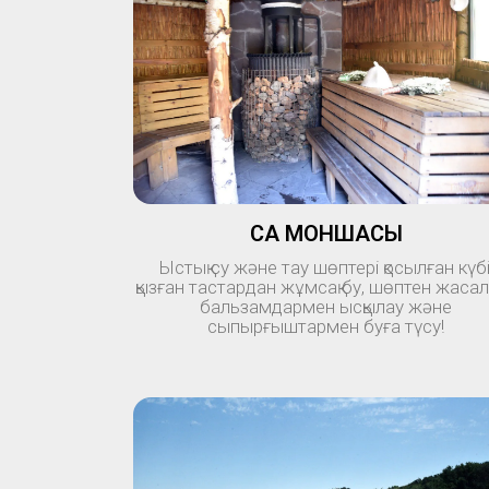
САҚ МОНШАСЫ
Ыстық су және тау шөптері қосылған күбі
қызған тастардан жұмсақ бу, шөптен жаса
бальзамдармен ысқылау және
сыпырғыштармен буға түсу!