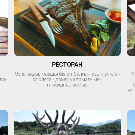
РЕСТОРАН
,
Өз қонақтарымызды біз ең балғын азық-түліктен
У
лған
әзірлеген дәмді үй тамағымен
тамақтандырамыз.
от