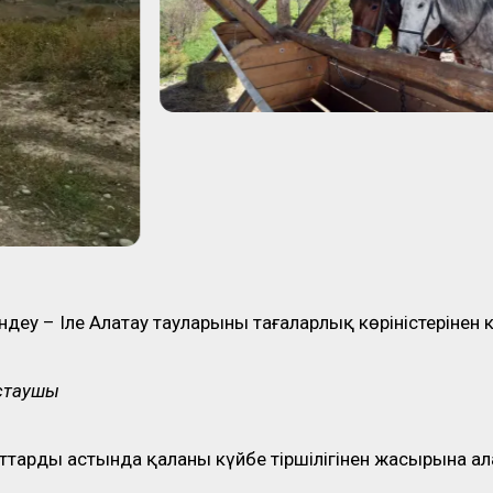
деу – Іле Алатау тауларының таңғаларлық көріністерінен к
астаушы
ттардың астында қаланың күйбең тіршілігінен жасырына а