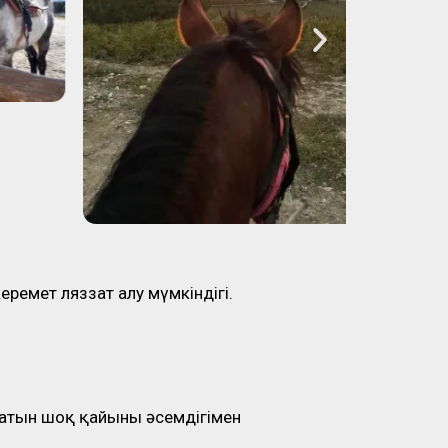
еремет ляззат алу мүмкіндігі.
латын шоқ қайыңның әсемдігімен