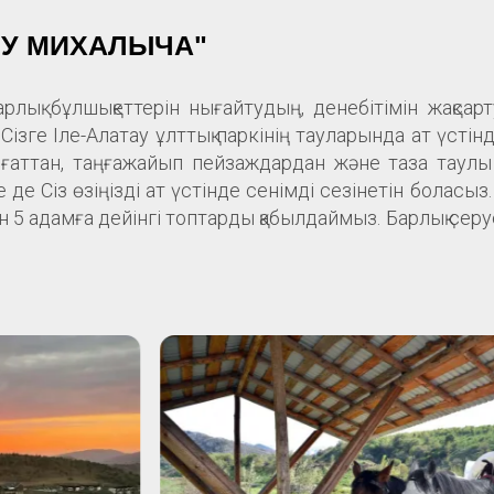
 "У МИХАЛЫЧА"
арлық бұлшықеттерін нығайтудың, денебітімін жақс
Сізге Іле-Алатау ұлттық паркінің тауларында ат үсті
иғаттан, таңғажайып пейзаждардан және таза таулы 
 де Сіз өзіңізді ат үстінде сенімді сезінетін боласы
ден 5 адамға дейінгі топтарды қабылдаймыз. Барлық се