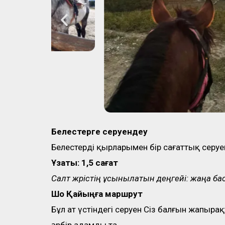
Белестерге серуендеу
Белестердің қырларымен бір сағаттық серуен
Ұзақтық: 1,5 сағат
Салт жүрістің ұсынылатын деңгейі: жаңа б
Шоқ Қайыңға маршрут
Бұл ат үстіндегі серуен Сіз балғын жапырақ