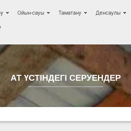
ру
Ойын-сауық
Тамақтану
Денсаулық
р
АТ ҮСТІНДЕГІ СЕРУЕНДЕР