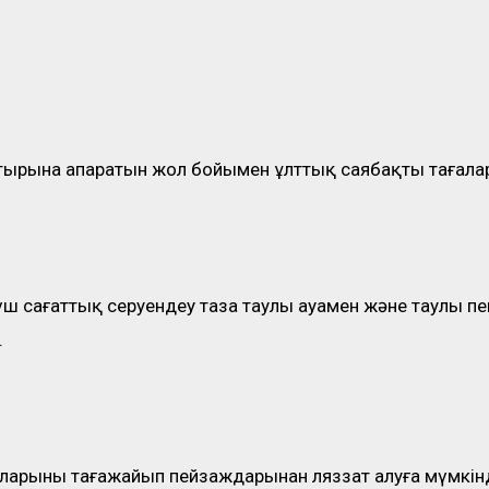
ырына апаратын жол бойымен ұлттық саябақтың таңғала
 үш сағаттық серуендеу таза таулы ауамен және таулы 
.
уларының таңғажайып пейзаждарынан ляззат алуға мүмкінд