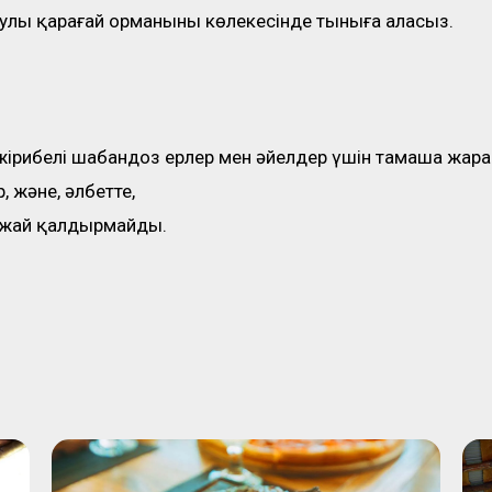
улы қарағай орманының көлеңкесінде тыныға аласыз.
әжірибелі шабандоз ерлер мен әйелдер үшін тамаша жар
, және, әлбетте,
ейжай қалдырмайды.