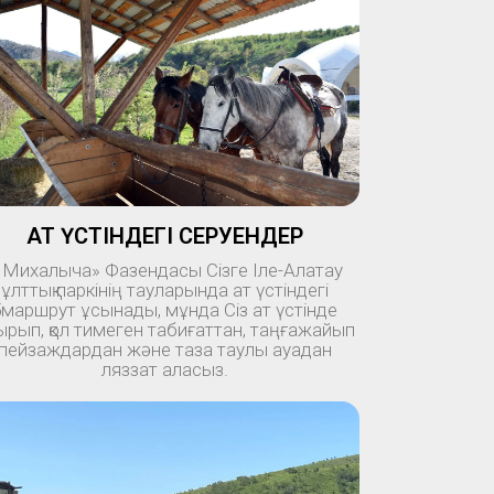
АТ ҮСТІНДЕГІ СЕРУЕНДЕР
 Михалыча» Фазендасы Сізге Іле-Алатау
ұлттық паркінің тауларында ат үстіндегі
5маршрут ұсынады, мұнда Сіз ат үстінде
ырып, қол тимеген табиғаттан, таңғажайып
пейзаждардан және таза таулы ауадан
ляззат аласыз.