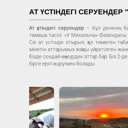
АТ ҮСТІНДЕГІ СЕРУЕНДЕР
Ат үстіндегі серуендер
– бұл дененің б
тамаша тәсілі. «У Михалыча» Фазендасы 
Сіз ат үстінде отырып, қол тимеген таб
мінетін аттарымыз жақсы үйретілген және
бізде сондай-ақ жүрдек аттар бар. Біз 2-
бірге еріп жүруімен болады.