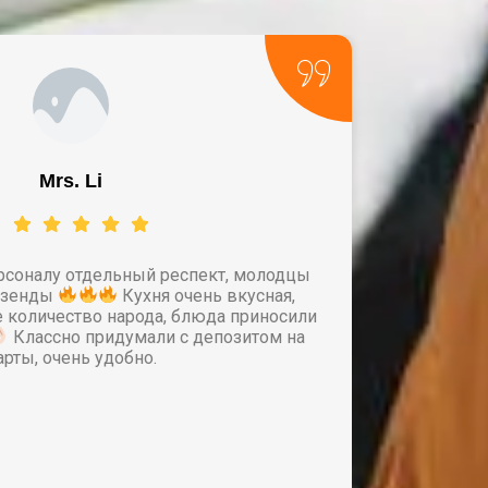
Mrs. Li
рсоналу отдельный респект, молодцы
фазенды
Кухня очень вкусная,
мест
 количество народа, блюда приносили
Классно придумали с депозитом на
у
арты, очень удобно.
з
Кон
-
к
(
в