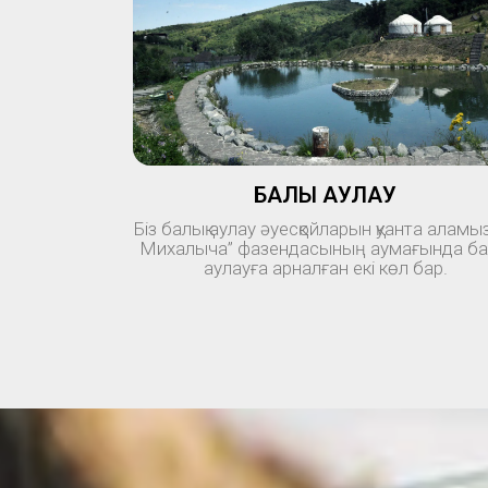
БАЛЫҚ АУЛАУ
Біз балық аулау әуесқойларын қуанта аламыз
Михалыча” фазендасының аумағында ба
аулауға арналған екі көл бар.