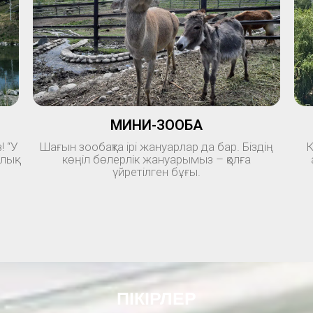
МИНИ-ЗООБАҚ
! “У
Шағын зообақта ірі жануарлар да бар. Біздің
К
лық
көңіл бөлерлік жануарымыз – қолға
үйретілген бұғы.
ПІКІРЛЕР