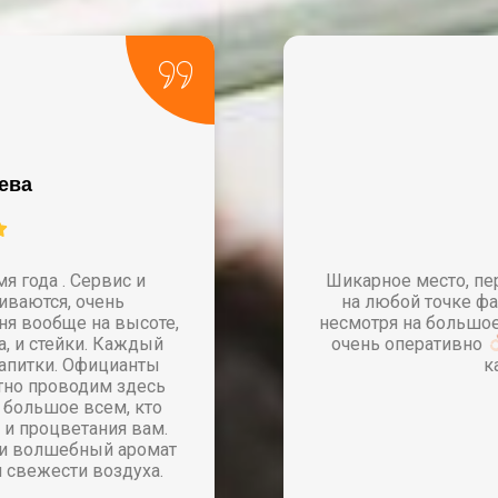
ва​
 года . Сервис и
Шикарное место, пе
иваются, очень
на любой точке 
ня вообще на высоте,
несмотря на большое
, и стейки. Каждый
очень оперативно
напитки. Официанты
к
тно проводим здесь
 большое всем, кто
 и процветания вам.
 и волшебный аромат
 свежести воздуха.