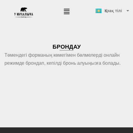
Русский
Қазақ тілі
English
Skip
to
content
БРОНДАУ
Төмендегі форманың көмегімен бөлмелерді онлайн
режимде брондап, кепілді бронь алуыңызға болады.