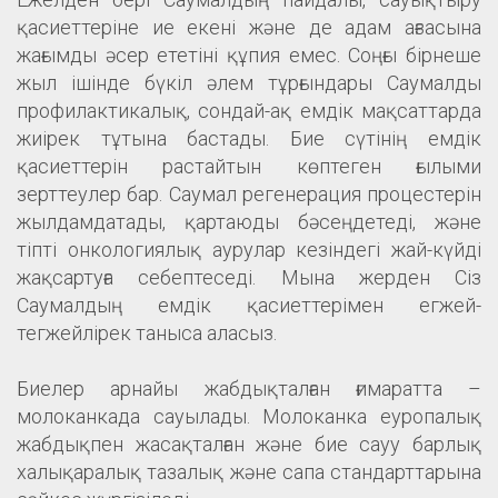
қасиеттеріне ие екені және де адам ағзасына
жағымды әсер ететіні құпия емес. Соңғы бірнеше
жыл ішінде бүкіл әлем тұрғындары Саумалды
профилактикалық, сондай-ақ емдік мақсаттарда
жиірек тұтына бастады. Бие сүтінің емдік
қасиеттерін растайтын көптеген ғылыми
зерттеулер бар. Саумал регенерация процестерін
жылдамдатады, қартаюды бәсеңдетеді, және
тіпті онкологиялық аурулар кезіндегі жай-күйді
жақсартуға себептеседі. Мына жерден Сіз
Саумалдың емдік қасиеттерімен егжей-
тегжейлірек таныса аласыз.
Биелер арнайы жабдықталған ғимаратта –
молоканкада сауылады. Молоканка еуропалық
жабдықпен жасақталған және бие сауу барлық
халықаралық тазалық және сапа стандарттарына