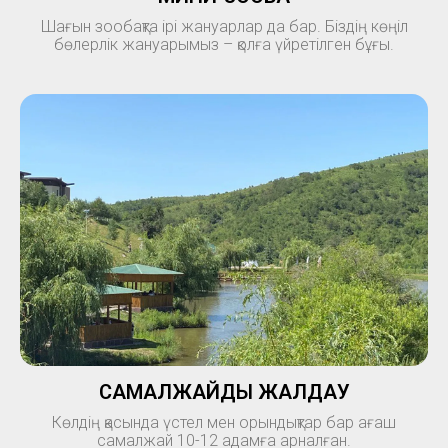
Шағын зообақта ірі жануарлар да бар. Біздің көңіл
бөлерлік жануарымыз – қолға үйретілген бұғы.
САМАЛЖАЙДЫ ЖАЛДАУ
Көлдің қасында үстел мен орындықтар бар ағаш
самалжай 10-12 адамға арналған.