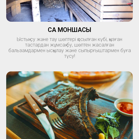
САҚ МОНШАСЫ
Ыстық су және тау шөптері қосылған күбі, қызған
тастардан жұмсақ бу, шөптен жасалған
бальзамдармен ысқылау және сыпырғыштармен буға
түсу!