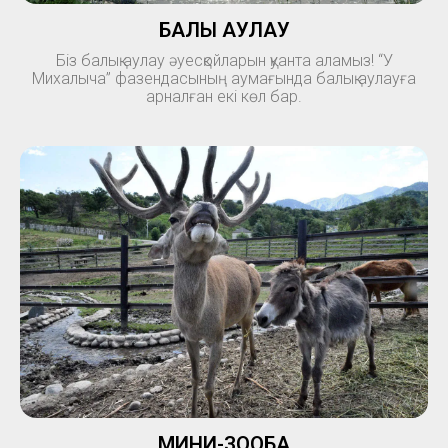
БАЛЫҚ АУЛАУ
Біз балық аулау әуесқойларын қуанта аламыз! “У
Михалыча” фазендасының аумағында балық аулауға
арналған екі көл бар.
МИНИ-ЗООБАҚ