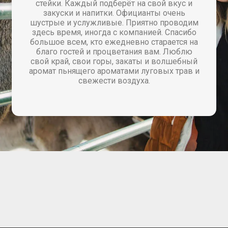
ус и
придумали с депозитом на карты, 
нь
удобно.
водим
асибо
ся на
юблю
ебный
рав и