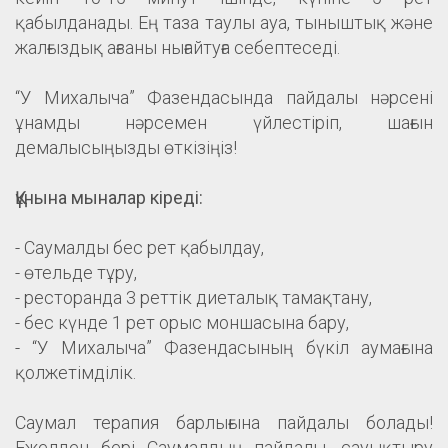
қабылданады. Ең таза таулы ауа, тыныштық және
жалғыздық ағзаны нығайтуға себептеседі.
“У Михалыча” Фазендасында пайдалы нәрсені
ұнамды нәрсемен үйлестіріп, шағын
демалысыңызды өткізіңіз!
Құнына мыналар кіреді:
- Саумалды бес рет қабылдау,
- өтельде тұру,
- ресторанда 3 реттік диеталық тамақтану,
- бес күнде 1 рет орыс моншасына бару,
- “У Михалыча” Фазендасының бүкіл аумағына
қолжетімділік.
Саумал терапия барлығына пайдалы болады!
Ежелден бері Саумалдың пайдалы, сауықтыру