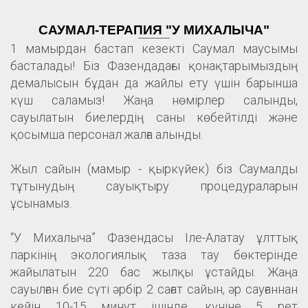
САУМАЛ-ТЕРАПИЯ "У МИХАЛЫЧА"
1 мамырдан бастап кезекті Саумал маусымы
басталады! Біз Фазендадағы қонақтарымыздың
демалысын бұдан да жайлы ету үшін барынша
күш саламыз! Жаңа нөмірлер салынды,
сауылатын биелердің саны көбейтілді және
қосымша персонал жалға алынды.
Жыл сайын (мамыр - қыркүйек) біз Саумалды
тұтынудың сауықтыру процедураларын
ұсынамыз.
“У Михалыча” Фазендасы Іле-Алатау ұлттық
паркінің экологиялық таза тау бөктерінде
жайылатын 220 бас жылқы ұстайды. Жаңа
сауылған бие сүті әрбір 2 сағат сайын, әр сауғаннан
кейін 10-15 минут ішінде, күніне 5 рет