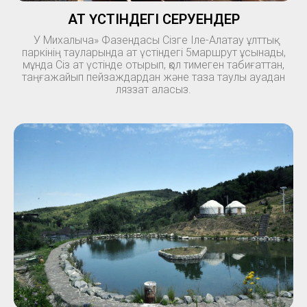
АТ ҮСТІНДЕГІ СЕРУЕНДЕР
У Михалыча» Фазендасы Сізге Іле-Алатау ұлттық
паркінің тауларында ат үстіндегі 5маршрут ұсынады,
мұнда Сіз ат үстінде отырып, қол тимеген табиғаттан,
таңғажайып пейзаждардан және таза таулы ауадан
ляззат аласыз.