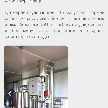
сәйкес жүргізіледі.
Бұл жерде сауғаннан кейін 15 минут кешіктірмей
сапалы жаңа сауылған бие сүтін ішетініңізге нық
сенімді бола аласыз! Белгілі болатындай, бие сүті
он бес минут өткен соң көптеген пайдалы
қасиеттерін жоғалтады.