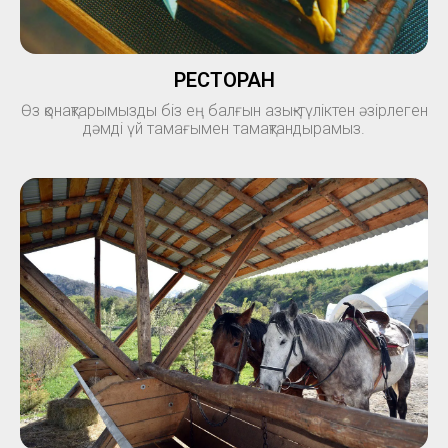
РЕСТОРАН
Өз қонақтарымызды біз ең балғын азық-түліктен әзірлеген
дәмді үй тамағымен тамақтандырамыз.