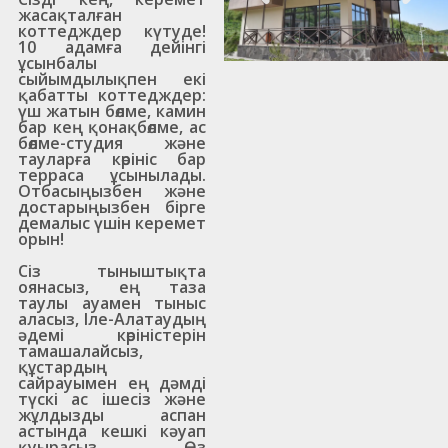
жасақталған
коттедждер күтуде!
10 адамға дейінгі
ұсынбалы
сыйымдылықпен екі
қабатты коттедждер:
үш жатын бөлме, камин
бар кең қонақбөлме, ас
бөлме-студия және
тауларға көрініс бар
терраса ұсынылады.
Отбасыңызбен және
достарыңызбен бірге
демалыс үшін керемет
орын!
Сіз тыныштықта
оянасыз, ең таза
таулы ауамен тыныс
аласыз, Іле-Алатаудың
әдемі көріністерін
тамашалайсыз,
құстардың
сайрауымен ең дәмді
түскі ас ішесіз және
жұлдызды аспан
астында кешкі кәуап
қуырасыз. Өз