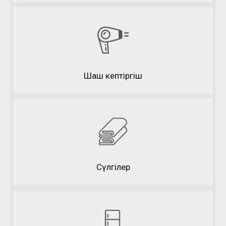
Шаш кептіргіш
Сүлгілер