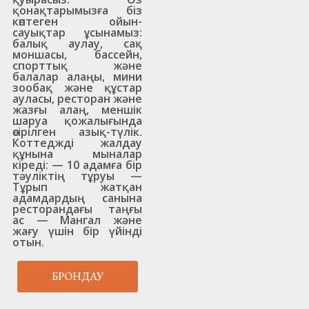
қонақтарымызға біз
көптеген ойын-
cауықтар ұсынамыз:
балық аулау, сақ
моншасы, бассейн,
спорттық және
балалар алаңы, мини
зообақ және құстар
ауласы, ресторан және
жазғы алаң, меншік
шаруа қожалығында
өсірілген азық-түлік.
Коттеджді жалдау
құнына мыналар
кіреді: — 10 адамға бір
тәуліктің тұруы —
Тұрып жатқан
адамдардың санына
ресторандағы таңғы
ас — Мангал және
жағу үшін бір үйінді
отын.
БРОНДАУ