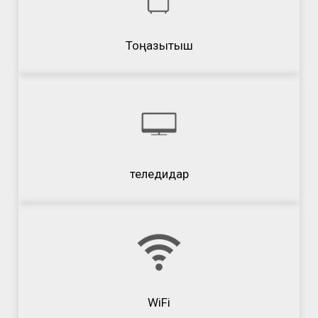
Тоңазытқыш
теледидар
WiFi