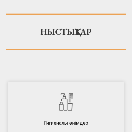
НЫСТЫҚТАР
Гигиеналық өнімдер