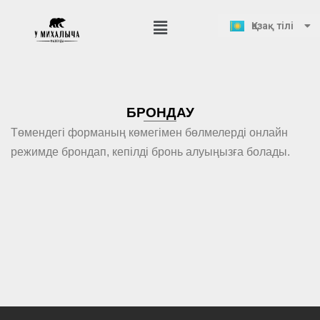
Русский
Қазақ тілі
English
Skip
to
content
БРОНДАУ
Төмендегі форманың көмегімен бөлмелерді онлайн
режимде брондап, кепілді бронь алуыңызға болады.